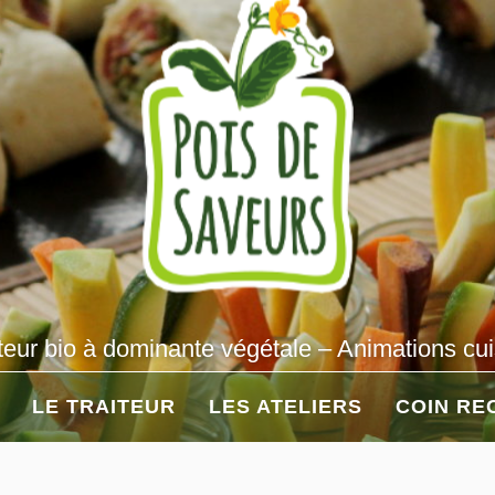
teur bio à dominante végétale – Animations cu
LE TRAITEUR
LES ATELIERS
COIN RE