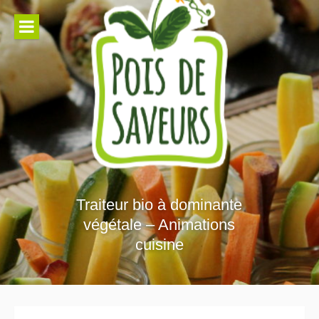
Aller
au
contenu
Traiteur bio à dominante
végétale – Animations
cuisine