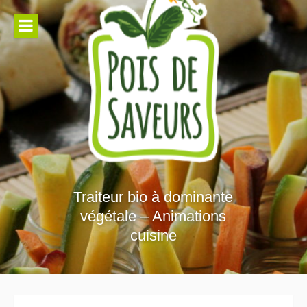
Aller
au
contenu
Traiteur bio à dominante
végétale – Animations
cuisine