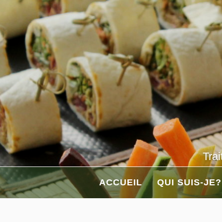
Aller
au
contenu
Trai
ACCUEIL
QUI SUIS-JE?