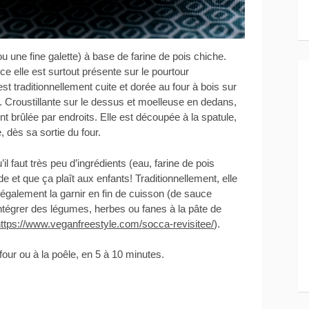
 une fine galette) à base de farine de pois chiche.
nce elle est surtout présente sur le pourtour
est traditionnellement cuite et dorée au four à bois sur
 Croustillante sur le dessus et moelleuse en dedans,
t brûlée par endroits. Elle est découpée à la spatule,
 dès sa sortie du four.
il faut très peu d’ingrédients (eau, farine de pois
ide et que ça plaît aux enfants! Traditionnellement, elle
alement la garnir en fin de cuisson (de sauce
tégrer des légumes, herbes ou fanes à la pâte de
ttps://www.veganfreestyle.com/socca-revisitee/
).
our ou à la poêle, en 5 à 10 minutes.