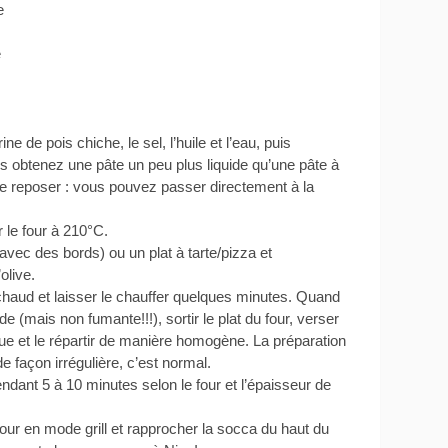
e
e
ne de pois chiche, le sel, l’huile et l’eau, puis
s obtenez une pâte un peu plus liquide qu’une pâte à
re reposer : vous pouvez passer directement à la
 le four à 210°C.
avec des bords) ou un plat à tarte/pizza et
olive.
s chaud et laisser le chauffer quelques minutes. Quand
e (mais non fumante!!!), sortir le plat du four, verser
que et le répartir de manière homogène. La préparation
e façon irrégulière, c’est normal.
ndant 5 à 10 minutes selon le four et l’épaisseur de
four en mode grill et rapprocher la socca du haut du