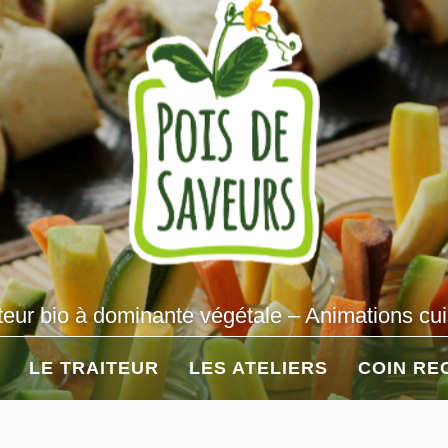
teur bio à dominante végétale – Animations cu
LE TRAITEUR
LES ATELIERS
COIN RE