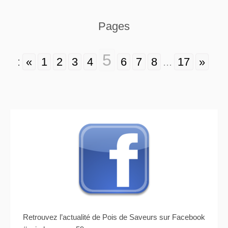
Pages
5
:
«
1
2
3
4
6
7
8
...
17
»
Retrouvez l’actualité de Pois de Saveurs sur Facebook